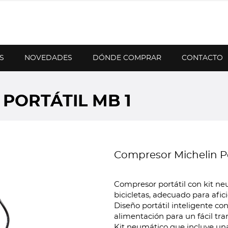
S
NOVEDADES
DÓNDE COMPRAR
CONTACTO
PORTÁTIL MB 1
Compresor Michelin Po
Compresor portátil con kit ne
bicicletas, adecuado para afic
Diseño portátil inteligente co
alimentación para un fácil t
Kit neumático que incluye una