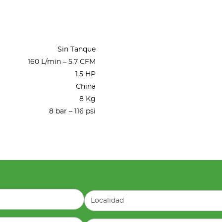
Sin Tanque
160 L/min – 5.7 CFM
1.5 HP
China
8 Kg
8 bar – 116 psi