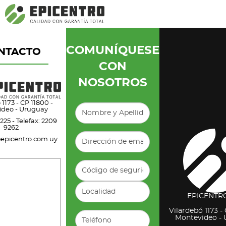
¿Olvidó su contraseña?
Regístrese aquí
COMUNÍQUESE
NTACTO
CON
NOSOTROS
 1173 - CP 11800 -
ideo - Uruguay
6225
-
Telefax: 2209
9262
epicentro.com.uy
EPICENTRO
Vilardebó 1173 -
Montevideo -