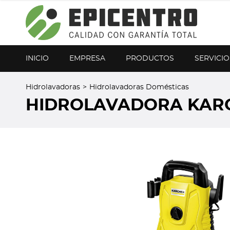
¿Olvidó su contraseña?
Regístrese aquí
INICIO
EMPRESA
PRODUCTOS
SERVICIO
Hidrolavadoras
>
Hidrolavadoras Domésticas
HIDROLAVADORA KAR