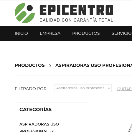
¿Olvidó su contraseña?
Regístrese aquí
INICIO
EMPRESA
PRODUCTOS
SERVICIO
PRODUCTOS
ASPIRADORAS USO PROFESION
Aspiradoras uso profesional
FILTRADO POR:
QUITAR
CATEGORÍAS
ASPIRADORAS USO
PROFESIONAL