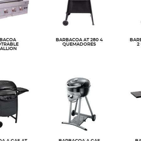
BACOA
BARBACOA AT 280 4
BAR
TRABLE
QUEMADORES
2
ALLION
A A GAS AT
BARBACOA A GAS
BA