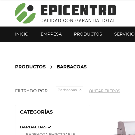
¿Olvidó su contraseña?
Regístrese aquí
INICIO
EMPRESA
PRODUCTOS
SERVICIO
PRODUCTOS
BARBACOAS
Barbacoas
FILTRADO POR:
QUITAR FILTROS
CATEGORÍAS
BARBACOAS
BARBACOA EMPOTRABLE