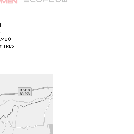
É
O
EMBÓ
Y TRES