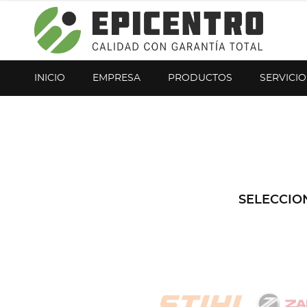
¿Olvidó su contraseña?
Regístrese aquí
INICIO
EMPRESA
PRODUCTOS
SERVICIO
SELECCIO