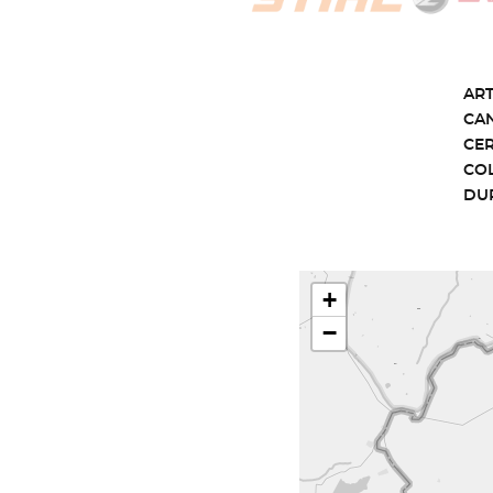
ART
CA
CE
CO
DU
+
−