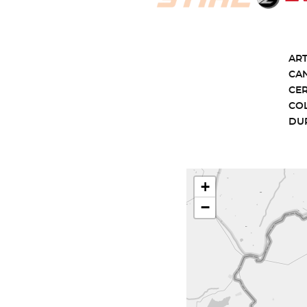
ART
CA
CE
CO
DU
+
−