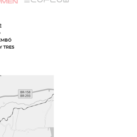
É
O
EMBÓ
Y TRES