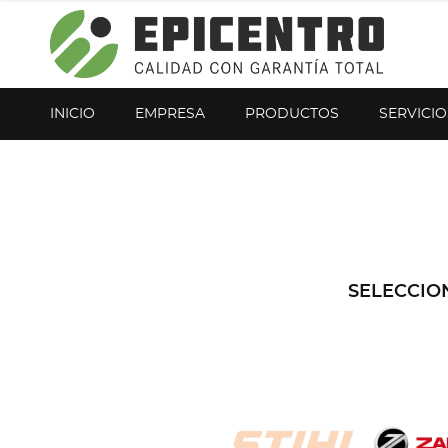
¿Olvidó su contraseña?
Regístrese aquí
INICIO
EMPRESA
PRODUCTOS
SERVICIO
SELECCIO