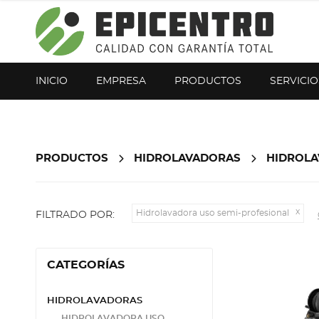
¿Olvidó su contraseña?
Regístrese aquí
INICIO
EMPRESA
PRODUCTOS
SERVICIO
PRODUCTOS
HIDROLAVADORAS
HIDROLA
Hidrolavadora uso semi-profesional
FILTRADO POR:
CATEGORÍAS
HIDROLAVADORAS
HIDROLAVADORA USO