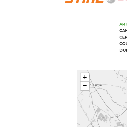
ART
CA
CE
CO
DU
+
−