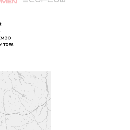
É
O
EMBÓ
Y TRES