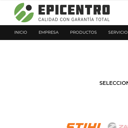
¿Olvidó su contraseña?
Regístrese aquí
INICIO
EMPRESA
PRODUCTOS
SERVICIO
SELECCIO