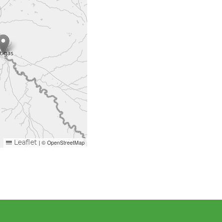
|
© OpenStreetMap
Leaflet