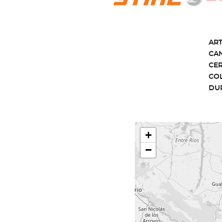
ART
CA
CE
CO
DU
+
−