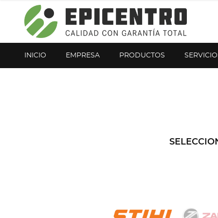
¿Olvidó su contraseña?
Regístrese aquí
INICIO
EMPRESA
PRODUCTOS
SERVICIO
SELECCIO