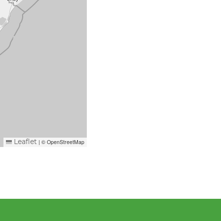
|
© OpenStreetMap
Leaflet