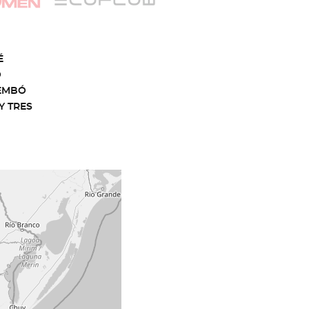
É
O
EMBÓ
Y TRES