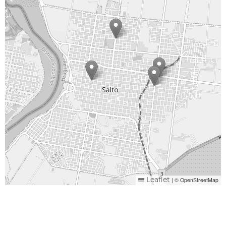
|
© OpenStreetMap
Leaflet