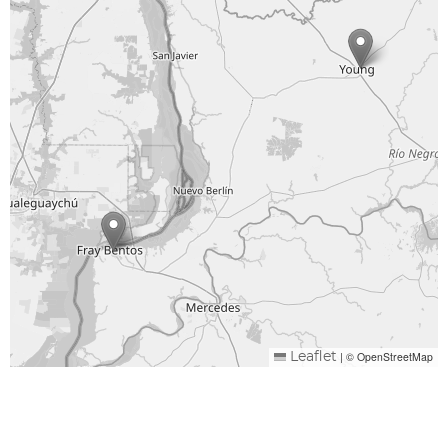
|
© OpenStreetMap
Leaflet