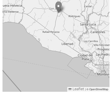
|
© OpenStreetMap
Leaflet